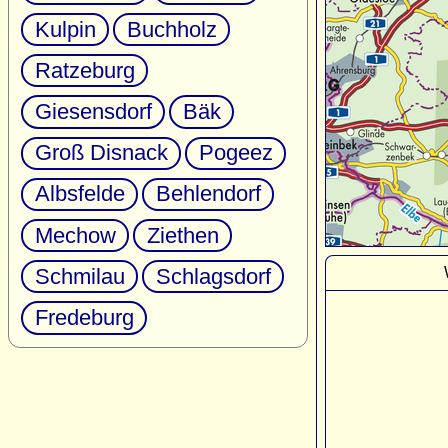
Kulpin
Buchholz
Ratzeburg
Giesensdorf
Bäk
Groß Disnack
Pogeez
Albsfelde
Behlendorf
Mechow
Ziethen
Schmilau
Schlagsdorf
Fredeburg