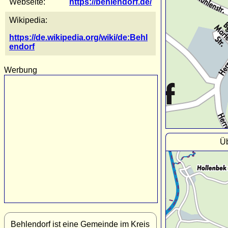
Webseite:
https://behlendorf.de/
Wikipedia:
https://de.wikipedia.org/wiki/de:Behl
endorf
Werbung
Üb
Behlendorf ist eine Gemeinde im Kreis