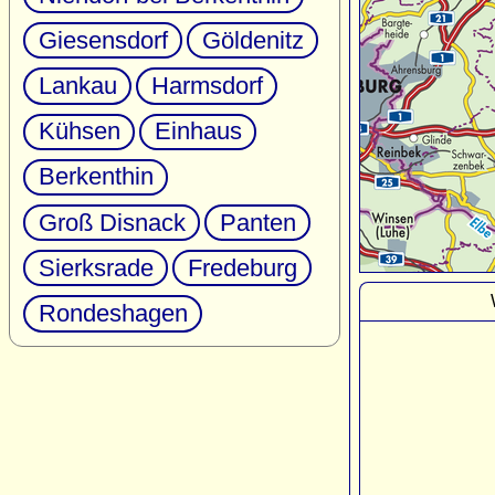
Giesensdorf
Göldenitz
Lankau
Harmsdorf
Kühsen
Einhaus
Berkenthin
Groß Disnack
Panten
Sierksrade
Fredeburg
Rondeshagen