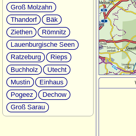
Groß Molzahn
Thandorf
Bäk
Ziethen
Römnitz
Lauenburgische Seen
Ratzeburg
Rieps
Buchholz
Utecht
Mustin
Einhaus
Pogeez
Dechow
Groß Sarau