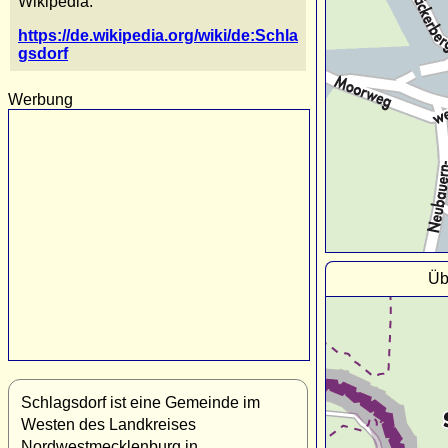
Wikipedia:
https://de.wikipedia.org/wiki/de:Schla
gsdorf
Werbung
Üb
Schlagsdorf ist eine Gemeinde im
Westen des Landkreises
Nordwestmecklenburg in