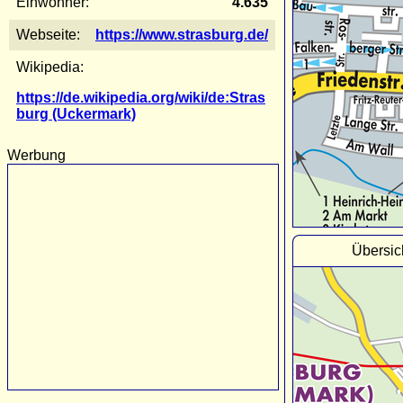
Einwohner:
4.635
Webseite:
https://www.strasburg.de/
Wikipedia:
https://de.wikipedia.org/wiki/de:Stras
burg (Uckermark)
Werbung
Übersic