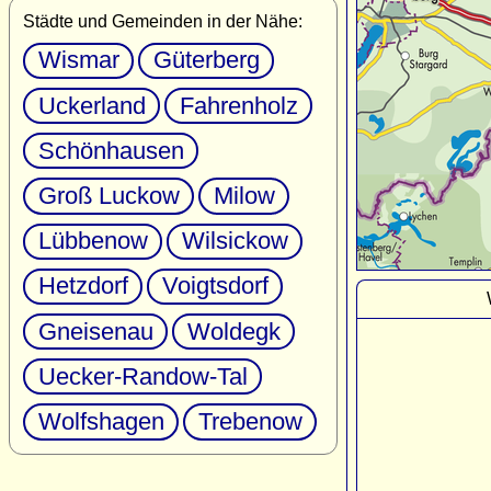
Städte und Gemeinden in der Nähe:
Wismar
Güterberg
Uckerland
Fahrenholz
Schönhausen
Groß Luckow
Milow
Lübbenow
Wilsickow
Hetzdorf
Voigtsdorf
Gneisenau
Woldegk
Uecker-Randow-Tal
Wolfshagen
Trebenow