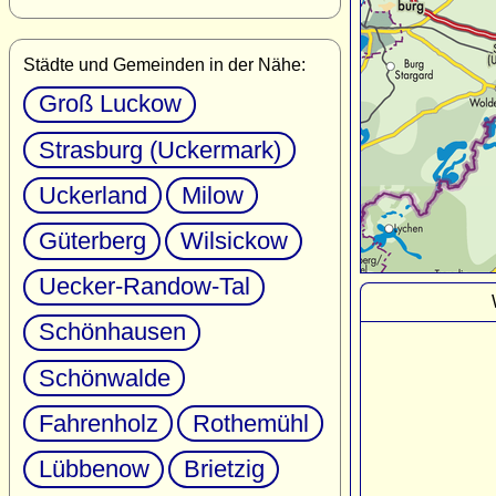
Städte und Gemeinden in der Nähe:
Groß Luckow
Strasburg (Uckermark)
Uckerland
Milow
Güterberg
Wilsickow
Uecker-Randow-Tal
Schönhausen
Schönwalde
Fahrenholz
Rothemühl
Lübbenow
Brietzig