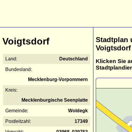
Stadtplan
Voigtsdorf
Voigtsdorf
Land:
Deutschland
Klicken Sie a
Stadtplandie
Bundesland:
Mecklenburg-Vorpommern
Kreis:
Mecklenburgische Seenplatte
Gemeinde:
Woldegk
Postleitzahl:
17349
Vorwahl:
03968, 039753