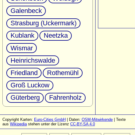
Galenbeck
Strasburg (Uckermark)
Kublank
Neetzka
Wismar
Heinrichswalde
Friedland
Rothemühl
Groß Luckow
Güterberg
Fahrenholz
Copyright Karten:
Euro-Cities GmbH
| Daten:
OSM-Mitwirkende
| Texte
aus
Wikipedia
stehen unter der Lizenz
CC-BY-SA 4.0