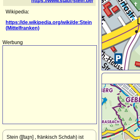
https://www.stadt-stein.de/
Wikipedia:
https://de.wikipedia.org/wiki/de:Stein
(Mittelfranken)
Werbung
Stein ([ʃtaɪ̯n] , fränkisch Schdah) ist