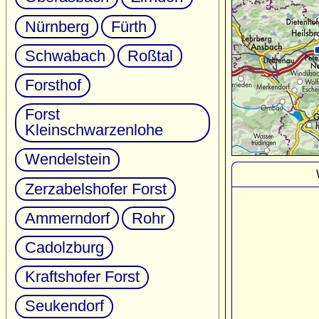
Nürnberg
Fürth
Schwabach
Roßtal
Forsthof
Forst
Kleinschwarzenlohe
Wendelstein
Zerzabelshofer Forst
Ammerndorf
Rohr
Cadolzburg
Kraftshofer Forst
Seukendorf