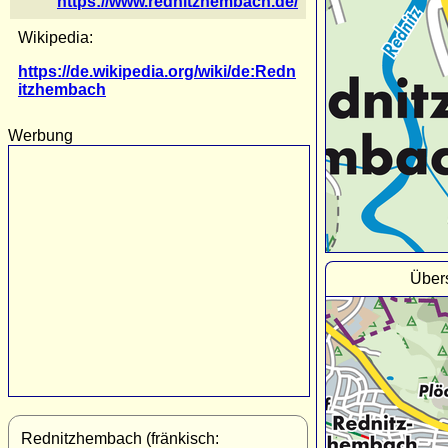
https://www.rednitzhembach.de/
Wikipedia:
https://de.wikipedia.org/wiki/de:Redn
itzhembach
Werbung
Über
Rednitzhembach (fränkisch: