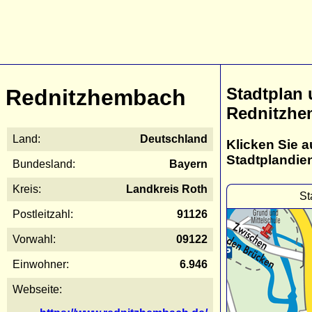
Stadtplan
Rednitzhembach
Rednitzh
Land:
Deutschland
Klicken Sie a
Stadtplandie
Bundesland:
Bayern
Kreis:
Landkreis Roth
St
Postleitzahl:
91126
Vorwahl:
09122
Einwohner:
6.946
Webseite: