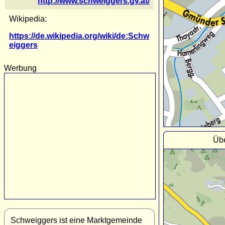
http://www.schweiggers.gv.at/
Wikipedia:
https://de.wikipedia.org/wiki/de:Schw
eiggers
Werbung
Übe
Schweiggers ist eine Marktgemeinde