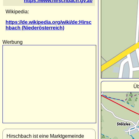
https://www.hirschbach.gv.at/
Wikipedia:
https://de.wikipedia.org/wiki/de:Hirsc
hbach (Niederösterreich)
Werbung
Üb
Hirschbach ist eine Marktgemeinde