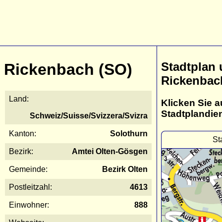
Stadtplan
Rickenbach (SO)
Rickenbac
Land:
Klicken Sie a
Stadtplandie
Schweiz/Suisse/Svizzera/Svizra
Kanton:
Solothurn
St
Bezirk:
Amtei Olten-Gösgen
Gemeinde:
Bezirk Olten
Postleitzahl:
4613
Einwohner:
888