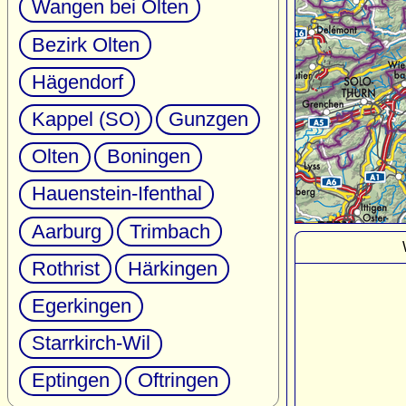
Wangen bei Olten
Bezirk Olten
Hägendorf
Kappel (SO)
Gunzgen
Olten
Boningen
Hauenstein-Ifenthal
Aarburg
Trimbach
Rothrist
Härkingen
Egerkingen
Starrkirch-Wil
Eptingen
Oftringen