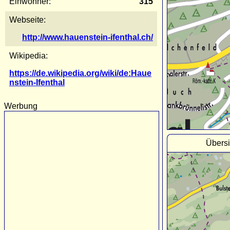
Einwohner:
315
Webseite:
http://www.hauenstein-ifenthal.ch/
Wikipedia:
https://de.wikipedia.org/wiki/de:Haue
nstein-Ifenthal
Werbung
Übersi