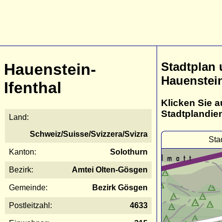
Stadtplan
Hauenstein-
Hauenstein
Ifenthal
Klicken Sie a
Stadtplandie
Land:
Schweiz/Suisse/Svizzera/Svizra
Sta
Kanton:
Solothurn
Bezirk:
Amtei Olten-Gösgen
Gemeinde:
Bezirk Gösgen
Postleitzahl:
4633