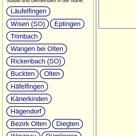
Städte und Gemeinden in der Nähe:
Läufelfingen
Wisen (SO)
Eptingen
Trimbach
Wangen bei Olten
Rickenbach (SO)
Buckten
Olten
Häfelfingen
Känerkinden
Hägendorf
Bezirk Olten
Diegten