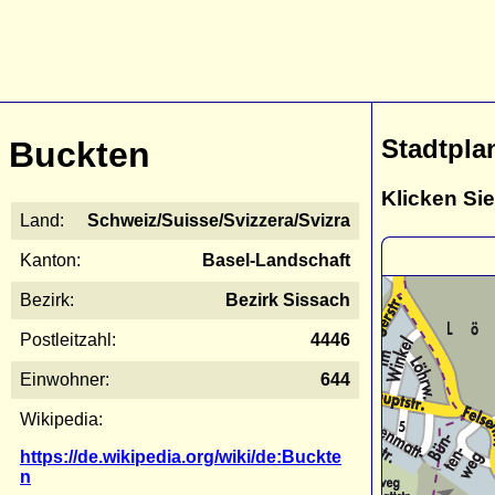
Stadtpla
Buckten
Klicken Sie
Land:
Schweiz/Suisse/Svizzera/Svizra
Kanton:
Basel-Landschaft
Bezirk:
Bezirk Sissach
Postleitzahl:
4446
Einwohner:
644
Wikipedia:
https://de.wikipedia.org/wiki/de:Buckte
n