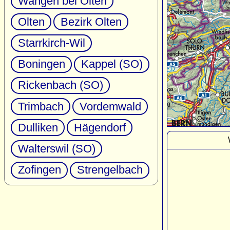
Wangen bei Olten
Olten
Bezirk Olten
Starrkirch-Wil
Boningen
Kappel (SO)
Rickenbach (SO)
Trimbach
Vordemwald
Dulliken
Hägendorf
Walterswil (SO)
Zofingen
Strengelbach