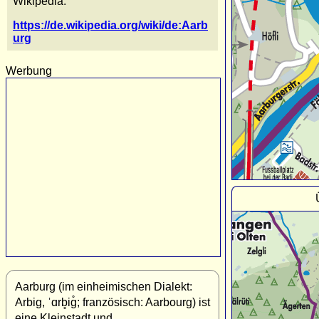
Wikipedia:
https://de.wikipedia.org/wiki/de:Aarb
urg
Werbung
Aarburg (im einheimischen Dialekt:
Arbig, ˈɑrb̥iɡ̊; französisch: Aarbourg) ist
eine Kleinstadt und