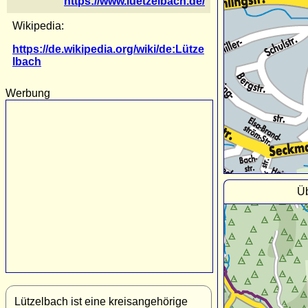
https://www.luetzelbach.de/
Wikipedia:
https://de.wikipedia.org/wiki/de:Lütze
lbach
Werbung
Üb
Lützelbach ist eine kreisangehörige