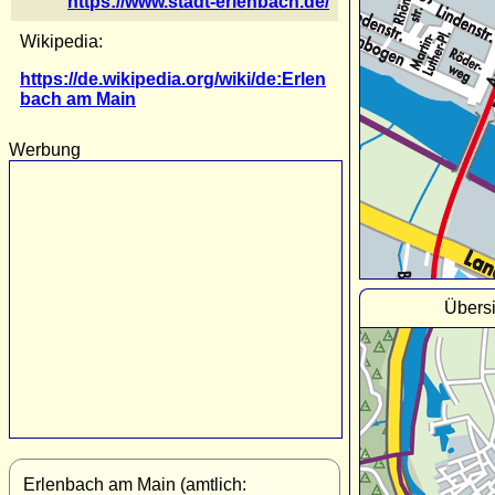
https://www.stadt-erlenbach.de/
Wikipedia:
https://de.wikipedia.org/wiki/de:Erlen
bach am Main
Werbung
Übers
Erlenbach am Main (amtlich: