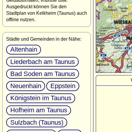
Geldautomaten, Imbisse usw.
Ausgedruckt können Sie den
Stadtplan von Kelkheim (Taunus) auch
offline nutzen.
Städte und Gemeinden in der Nähe:
Altenhain
Liederbach am Taunus
Bad Soden am Taunus
Neuenhain
Eppstein
Königstein im Taunus
Hofheim am Taunus
Sulzbach (Taunus)