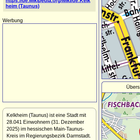
https://de.wikipedia.org/wiki/de:Kelk
heim (Taunus)
Werbung
Übers
Kelkheim (Taunus) ist eine Stadt mit
28.041 Einwohnern (31. Dezember
2025) im hessischen Main-Taunus-
Kreis im Regierungsbezirk Darmstadt.