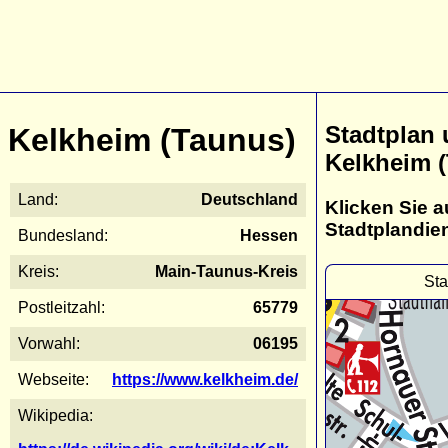
Stadtplan
Kelkheim (Taunus)
Kelkheim 
Land:
Deutschland
Klicken Sie a
Stadtplandie
Bundesland:
Hessen
Kreis:
Main-Taunus-Kreis
Sta
Postleitzahl:
65779
Vorwahl:
06195
Webseite:
https://www.kelkheim.de/
Wikipedia: