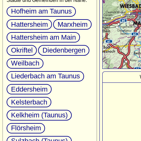
Städte und Gemeinden in der Nähe:
Hofheim am Taunus
Hattersheim
Marxheim
Hattersheim am Main
Okriftel
Diedenbergen
Weilbach
Liederbach am Taunus
Eddersheim
Kelsterbach
Kelkheim (Taunus)
Flörsheim
Sulzbach (Taunus)