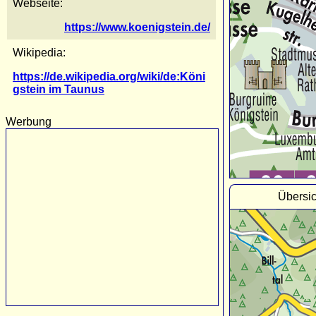
Webseite:
https://www.koenigstein.de/
Wikipedia:
https://de.wikipedia.org/wiki/de:Köni
gstein im Taunus
Werbung
Übersic