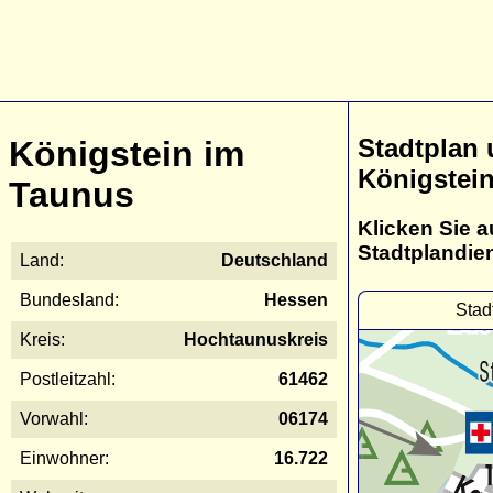
Stadtplan
Königstein im
Königstei
Taunus
Klicken Sie a
Stadtplandie
Land:
Deutschland
Bundesland:
Hessen
Stad
Kreis:
Hochtaunuskreis
Postleitzahl:
61462
Vorwahl:
06174
Einwohner:
16.722