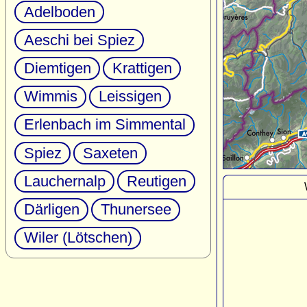
Adelboden
Aeschi bei Spiez
Diemtigen
Krattigen
Wimmis
Leissigen
Erlenbach im Simmental
Spiez
Saxeten
Lauchernalp
Reutigen
Därligen
Thunersee
Wiler (Lötschen)