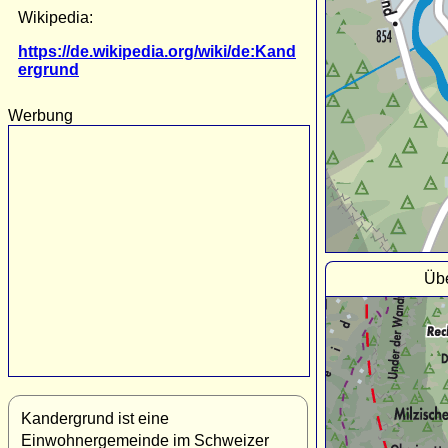
Wikipedia:
https://de.wikipedia.org/wiki/de:Kand
ergrund
Werbung
Übe
Kandergrund ist eine
Einwohnergemeinde im Schweizer