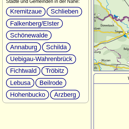
Städte und Gemeinden in der Nähe:
Kremitzaue
Schlieben
Falkenberg/Elster
Schönewalde
Annaburg
Schilda
Uebigau-Wahrenbrück
Fichtwald
Tröbitz
Lebusa
Beilrode
Hohenbucko
Arzberg