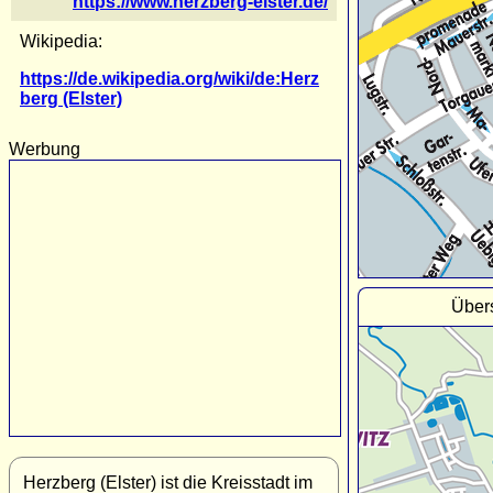
https://www.herzberg-elster.de/
Wikipedia:
https://de.wikipedia.org/wiki/de:Herz
berg (Elster)
Werbung
Übers
Herzberg (Elster) ist die Kreisstadt im