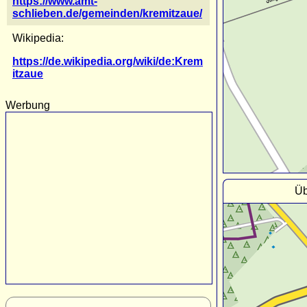
https://www.amt-
schlieben.de/gemeinden/kremitzaue/
Wikipedia:
https://de.wikipedia.org/wiki/de:Krem
itzaue
Werbung
Üb