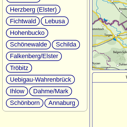
Herzberg (Elster)
Fichtwald
Lebusa
Hohenbucko
Schönewalde
Schilda
Falkenberg/Elster
Tröbitz
Uebigau-Wahrenbrück
Ihlow
Dahme/Mark
Schönborn
Annaburg