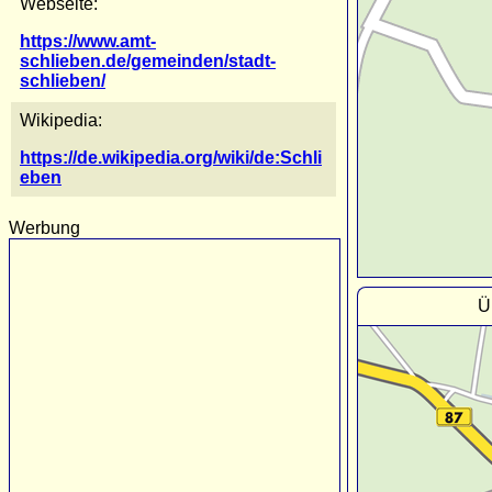
Webseite:
https://www.amt-
schlieben.de/gemeinden/stadt-
schlieben/
Wikipedia:
https://de.wikipedia.org/wiki/de:Schli
eben
Werbung
Ü