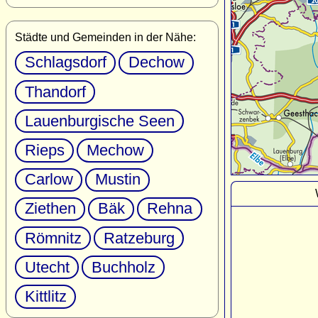
Städte und Gemeinden in der Nähe:
Schlagsdorf
Dechow
Thandorf
Lauenburgische Seen
Rieps
Mechow
Carlow
Mustin
Ziethen
Bäk
Rehna
Römnitz
Ratzeburg
Utecht
Buchholz
Kittlitz