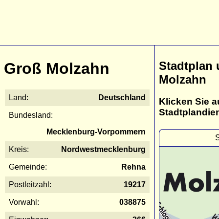
Stadtplan
Groß Molzahn
Molzahn
Land:
Deutschland
Klicken Sie a
Stadtplandie
Bundesland:
Mecklenburg-Vorpommern
S
Kreis:
Nordwestmecklenburg
Gemeinde:
Rehna
Postleitzahl:
19217
Vorwahl:
038875