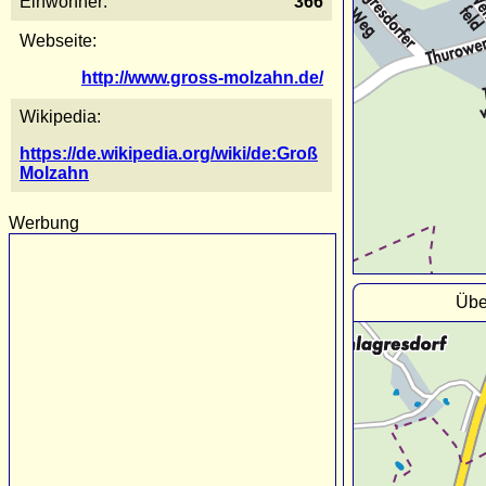
Einwohner:
366
Webseite:
http://www.gross-molzahn.de/
Wikipedia:
https://de.wikipedia.org/wiki/de:Groß
Molzahn
Werbung
Übe