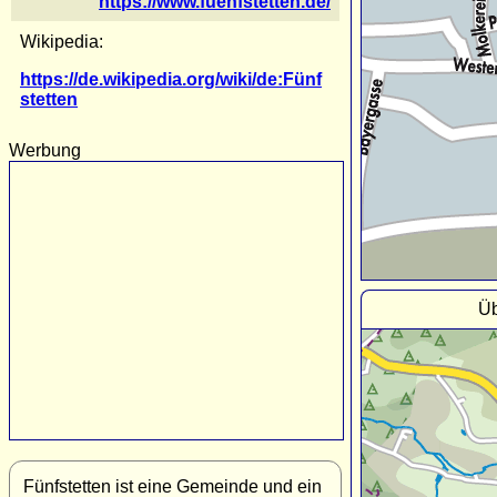
https://www.fuenfstetten.de/
Wikipedia:
https://de.wikipedia.org/wiki/de:Fünf
stetten
Werbung
Üb
Fünfstetten ist eine Gemeinde und ein