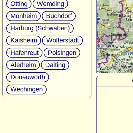
Otting
Wemding
Monheim
Buchdorf
Harburg (Schwaben)
Kaisheim
Wolferstadt
Hafenreut
Polsingen
Alerheim
Daiting
Donauwörth
Wechingen