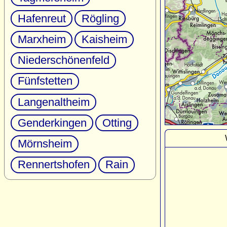
Hafenreut
Rögling
Marxheim
Kaisheim
Niederschönenfeld
Fünfstetten
Langenaltheim
Genderkingen
Otting
Mörnsheim
Rennertshofen
Rain