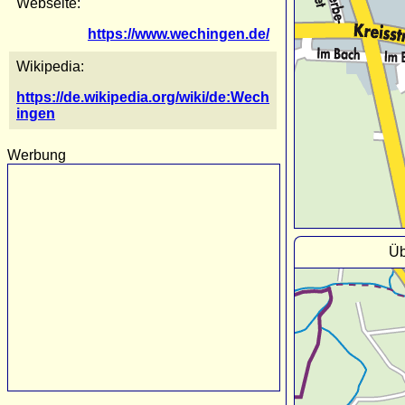
Webseite:
https://www.wechingen.de/
Wikipedia:
https://de.wikipedia.org/wiki/de:Wech
ingen
Werbung
Üb