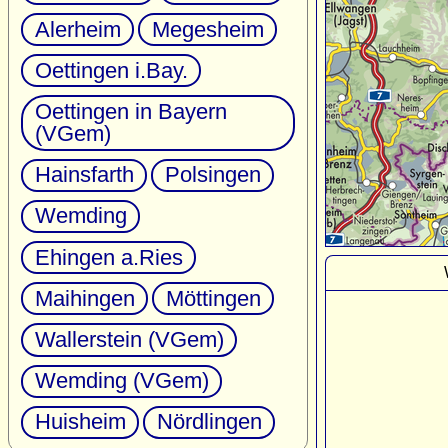
Alerheim
Megesheim
Oettingen i.Bay.
Oettingen in Bayern
(VGem)
Hainsfarth
Polsingen
Wemding
Ehingen a.Ries
Maihingen
Möttingen
Wallerstein (VGem)
Wemding (VGem)
Huisheim
Nördlingen