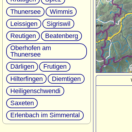
Thunersee
Wimmis
Leissigen
Sigriswil
Reutigen
Beatenberg
Oberhofen am
Thunersee
Därligen
Frutigen
Hilterfingen
Diemtigen
Heiligenschwendi
Saxeten
Erlenbach im Simmental