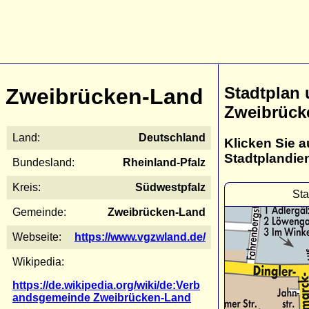
Stadtplan
Zweibrücken-Land
Zweibrück
Land:
Deutschland
Klicken Sie a
Stadtplandie
Bundesland:
Rheinland-Pfalz
Kreis:
Südwestpfalz
Sta
Gemeinde:
Zweibrücken-Land
Webseite:
https://www.vgzwland.de/
Wikipedia:
https://de.wikipedia.org/wiki/de:Verb
andsgemeinde Zweibrücken-Land