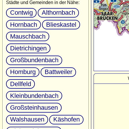
Städte und Gemeinden in der Nähe:
Contwig
Althornbach
Hornbach
Blieskastel
Mauschbach
Dietrichingen
Großbundenbach
Homburg
Battweiler
Dellfeld
Kleinbundenbach
Großsteinhausen
Walshausen
Käshofen