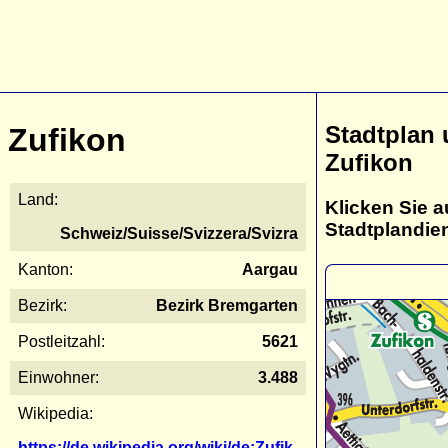
Stadtplan
Zufikon
Zufikon
Land:
Klicken Sie a
Stadtplandie
Schweiz/Suisse/Svizzera/Svizra
Kanton:
Aargau
Bezirk:
Bezirk Bremgarten
Postleitzahl:
5621
Einwohner:
3.488
Wikipedia:
https://de.wikipedia.org/wiki/de:Zufik