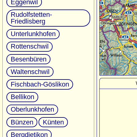
Eggenwil
Rudolfstetten-
Friedlisberg
Unterlunkhofen
Rottenschwil
Besenbüren
Waltenschwil
Fischbach-Göslikon
Bellikon
Oberlunkhofen
Bünzen
Künten
Bergdietikon