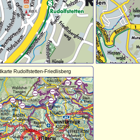
karte Rudolfstetten-Friedlisberg