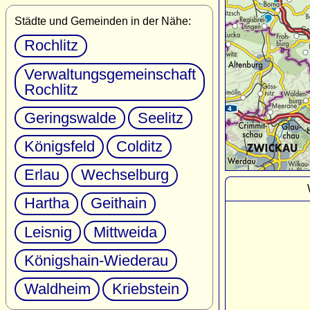
Städte und Gemeinden in der Nähe:
Rochlitz
Verwaltungsgemeinschaft
Rochlitz
Geringswalde
Seelitz
Königsfeld
Colditz
Erlau
Wechselburg
Hartha
Geithain
Leisnig
Mittweida
Königshain-Wiederau
Waldheim
Kriebstein