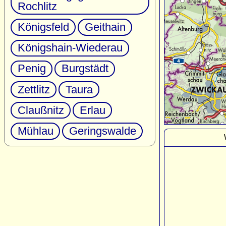
Rochlitz
Königsfeld
Geithain
Königshain-Wiederau
Penig
Burgstädt
Zettlitz
Taura
Claußnitz
Erlau
Mühlau
Geringswalde