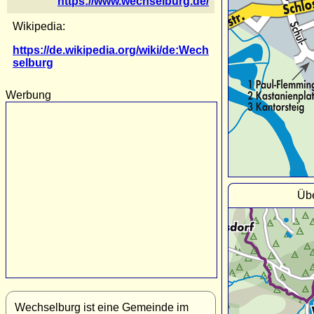
https://www.wechselburg.de/
Wikipedia:
https://de.wikipedia.org/wiki/de:Wech
selburg
Werbung
Übe
Wechselburg ist eine Gemeinde im