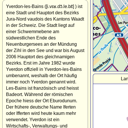
Yverdon-les-Bains ([i.vɛʁ.dɔ̃.le.bɛ̃] ) ist
eine Stadt und Hauptort des Bezirks
Jura-Nord vaudois des Kantons Waadt
in der Schweiz. Die Stadt liegt auf
einer Schwemmebene am
südwestlichen Ende des
Neuenburgersees an der Mündung
der Zihl in den See und war bis August
2006 Hauptort des gleichnamigen
Bezirks. Erst im Jahre 1982 wurde
Yverdon offiziell in Yverdon-les-Bains
umbenannt, weshalb der Ort häufig
Lan
immer noch Yverdon genannt wird.
Les-Bains ist französisch und heisst
Badeort. Während der römischen
Epoche hiess der Ort Eburodunum.
Der frühere deutsche Name Iferten
oder Ifferten wird heute kaum mehr
verwendet. Yverdon ist ein
Wirtschafts-, Verwaltungs- und