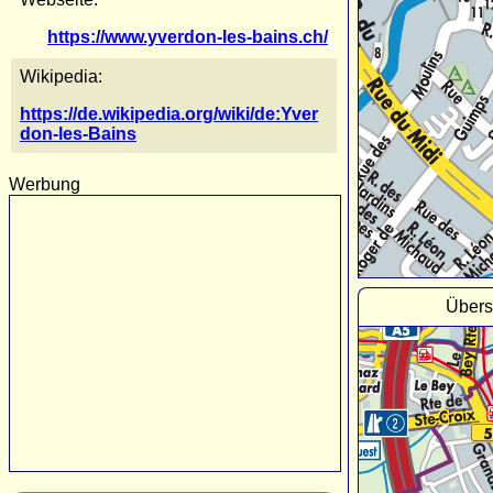
https://www.yverdon-les-bains.ch/
Wikipedia:
https://de.wikipedia.org/wiki/de:Yver
don-les-Bains
Werbung
Übers