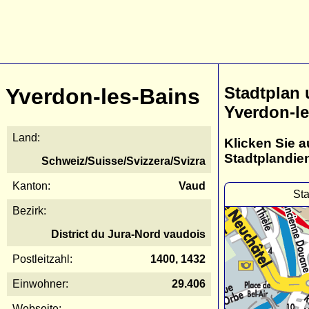
Stadtplan
Yverdon-les-Bains
Yverdon-le
Land:
Klicken Sie a
Stadtplandie
Schweiz/Suisse/Svizzera/Svizra
Kanton:
Vaud
Sta
Bezirk:
District du Jura-Nord vaudois
Postleitzahl:
1400, 1432
Einwohner:
29.406
Webseite: