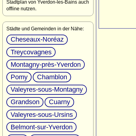
Stadtplan von Yverdon-les-Bains auch
offline nutzen.
Städte und Gemeinden in der Nähe:
Cheseaux-Noréaz
Treycovagnes
Montagny-près-Yverdon
Pomy
Chamblon
Valeyres-sous-Montagny
Grandson
Cuarny
Valeyres-sous-Ursins
Belmont-sur-Yverdon