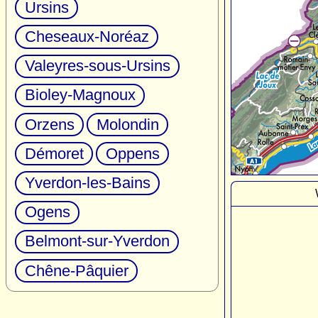
Ursins
Cheseaux-Noréaz
Valeyres-sous-Ursins
Bioley-Magnoux
Orzens
Molondin
Démoret
Oppens
Yverdon-les-Bains
Ogens
Belmont-sur-Yverdon
Chêne-Pâquier