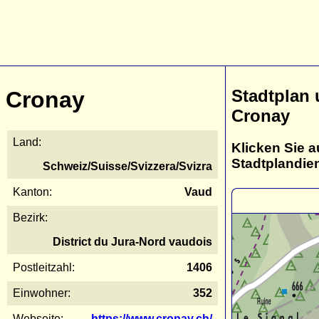
Stadtplan
Cronay
Cronay
Land:
Klicken Sie a
Stadtplandie
Schweiz/Suisse/Svizzera/Svizra
Kanton:
Vaud
Bezirk:
District du Jura-Nord vaudois
Postleitzahl:
1406
Einwohner:
352
Webseite:
https://www.cronay.ch/