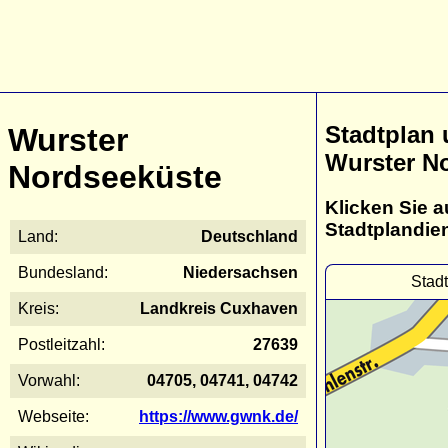
Stadtplan
Wurster
Wurster N
Nordseeküste
Klicken Sie a
Stadtplandie
Land:
Deutschland
Bundesland:
Niedersachsen
Stad
Kreis:
Landkreis Cuxhaven
Postleitzahl:
27639
Vorwahl:
04705, 04741, 04742
Webseite:
https://www.gwnk.de/