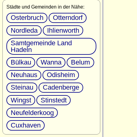
Städte und Gemeinden in der Nähe:
Osterbruch
Otterndorf
Nordleda
Ihlienworth
Samtgemeinde Land
Hadeln
Bülkau
Wanna
Belum
Neuhaus
Odisheim
Steinau
Cadenberge
Wingst
Stinstedt
Neufelderkoog
Cuxhaven