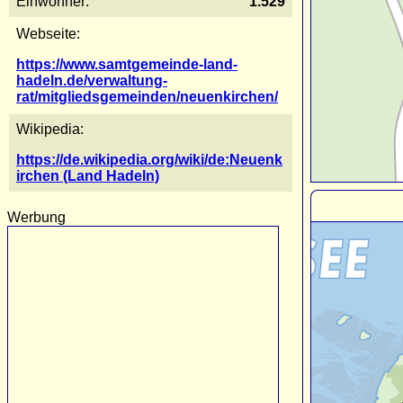
Einwohner:
1.529
Webseite:
https://www.samtgemeinde-land-
hadeln.de/verwaltung-
rat/mitgliedsgemeinden/neuenkirchen/
Wikipedia:
https://de.wikipedia.org/wiki/de:Neuenk
irchen (Land Hadeln)
Werbung