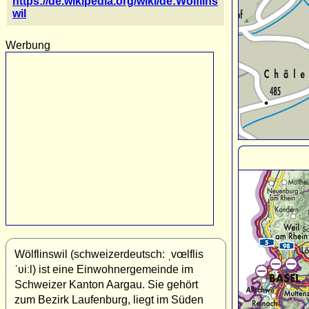
https://de.wikipedia.org/wiki/de:Wölflins
wil
Werbung
Wölflinswil (schweizerdeutsch: ˌvœlflis
ˈʋiːl) ist eine Einwohnergemeinde im
Schweizer Kanton Aargau. Sie gehört
zum Bezirk Laufenburg, liegt im Süden