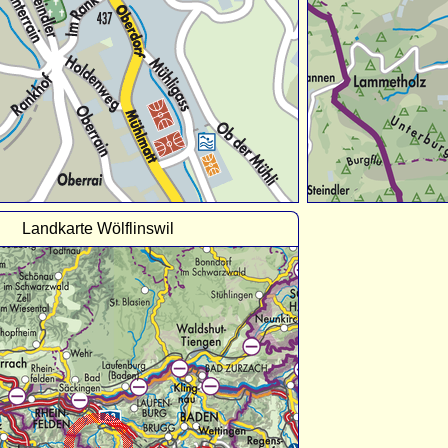
Landkarte Wölflinswil