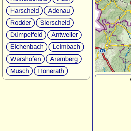
Harscheid
Adenau
Rodder
Sierscheid
Dümpelfeld
Antweiler
Eichenbach
Leimbach
Wershofen
Aremberg
Müsch
Honerath