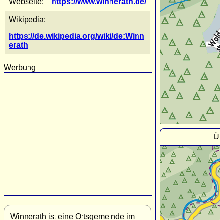
Webseite:
https://www.winnerath.de/
Wikipedia:
https://de.wikipedia.org/wiki/de:Winn
erath
Werbung
Ü
Winnerath ist eine Ortsgemeinde im