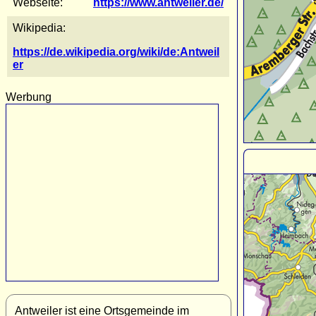
Webseite:
https://www.antweiler.de/
Wikipedia:
https://de.wikipedia.org/wiki/de:Antweil
er
Werbung
Antweiler ist eine Ortsgemeinde im