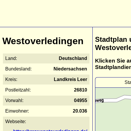
Stadtplan
Westoverledingen
Westoverl
Land:
Deutschland
Klicken Sie a
Stadtplandie
Bundesland:
Niedersachsen
Kreis:
Landkreis Leer
St
Postleitzahl:
26810
Vorwahl:
04955
Einwohner:
20.036
Webseite: