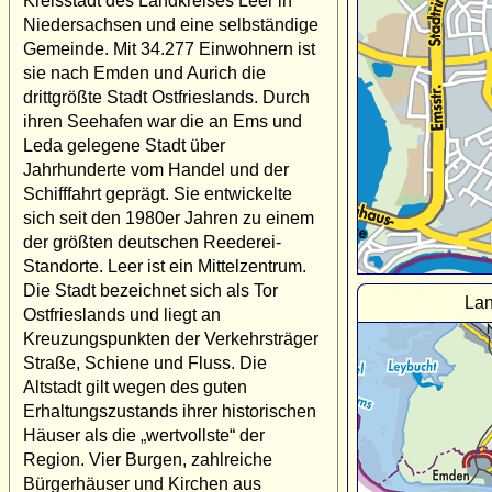
Kreisstadt des Landkreises Leer in
Niedersachsen und eine selbständige
Gemeinde. Mit 34.277 Einwohnern ist
sie nach Emden und Aurich die
drittgrößte Stadt Ostfrieslands. Durch
ihren Seehafen war die an Ems und
Leda gelegene Stadt über
Jahrhunderte vom Handel und der
Schifffahrt geprägt. Sie entwickelte
sich seit den 1980er Jahren zu einem
der größten deutschen Reederei-
Standorte. Leer ist ein Mittelzentrum.
Die Stadt bezeichnet sich als Tor
Lan
Ostfrieslands und liegt an
Kreuzungspunkten der Verkehrsträger
Straße, Schiene und Fluss. Die
Altstadt gilt wegen des guten
Erhaltungszustands ihrer historischen
Häuser als die „wertvollste“ der
Region. Vier Burgen, zahlreiche
Bürgerhäuser und Kirchen aus