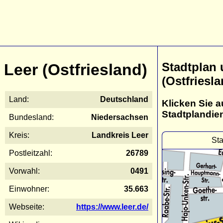
Stadtplan 
Leer (Ostfriesland)
(Ostfriesla
Land:
Deutschland
Klicken Sie a
Stadtplandie
Bundesland:
Niedersachsen
Kreis:
Landkreis Leer
Sta
Postleitzahl:
26789
Vorwahl:
0491
Einwohner:
35.663
Webseite:
https://www.leer.de/