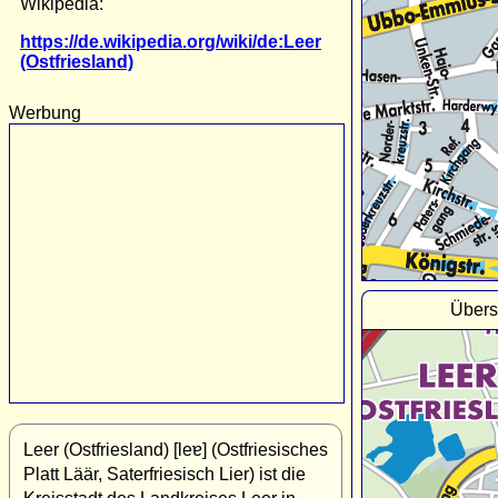
Wikipedia:
https://de.wikipedia.org/wiki/de:Leer
(Ostfriesland)
Werbung
Übersi
Leer (Ostfriesland) [leɐ] (Ostfriesisches
Platt Läär, Saterfriesisch Lier) ist die