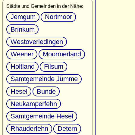
Städte und Gemeinden in der Nähe:
Jemgum
Nortmoor
Brinkum
Westoverledingen
Weener
Moormerland
Holtland
Filsum
Samtgemeinde Jümme
Hesel
Bunde
Neukamperfehn
Samtgemeinde Hesel
Rhauderfehn
Detern