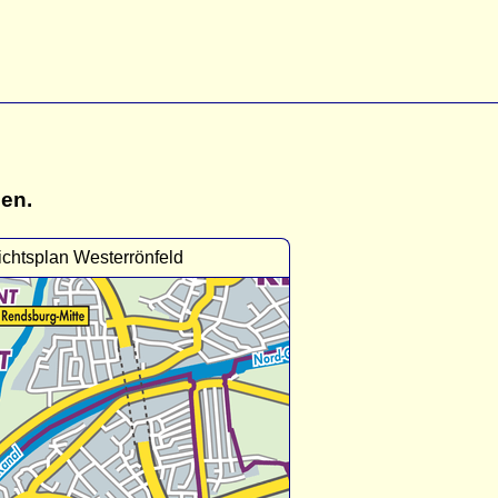
gen.
chtsplan Westerrönfeld