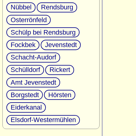
Nübbel
Rendsburg
Osterrönfeld
Schülp bei Rendsburg
Fockbek
Jevenstedt
Schacht-Audorf
Schülldorf
Rickert
Amt Jevenstedt
Borgstedt
Hörsten
Eiderkanal
Elsdorf-Westermühlen