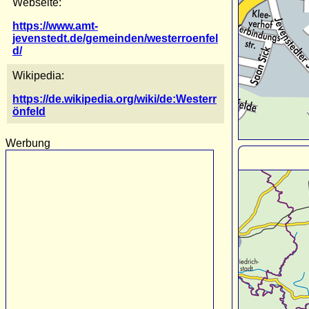
Webseite:
https://www.amt-
jevenstedt.de/gemeinden/westerroenfel
d/
Wikipedia:
https://de.wikipedia.org/wiki/de:Westerr
önfeld
Werbung