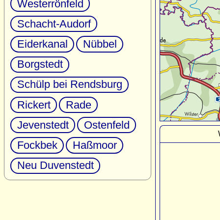
Westerrönfeld
Schacht-Audorf
Eiderkanal
Nübbel
Borgstedt
Schülp bei Rendsburg
Rickert
Rade
Jevenstedt
Ostenfeld
Fockbek
Haßmoor
Neu Duvenstedt