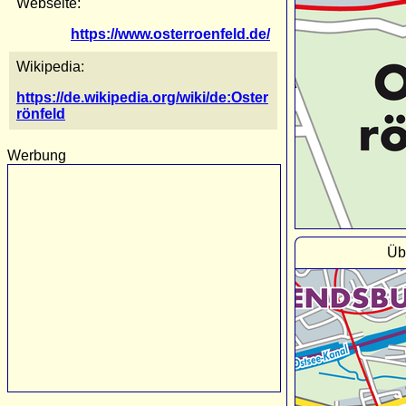
Webseite:
https://www.osterroenfeld.de/
Wikipedia:
https://de.wikipedia.org/wiki/de:Oster
rönfeld
Werbung
Üb