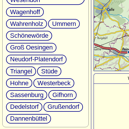
Wagenhoff
Wahrenholz
Ummern
Schönewörde
Groß Oesingen
Neudorf-Platendorf
Triangel
Stüde
Hohne
Westerbeck
Sassenburg
Gifhorn
Dedelstorf
Grußendorf
Dannenbüttel