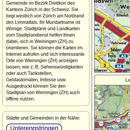
Gemeinde im Bezirk Dietikon des
Kantons Zürich in der Schweiz. Sie
liegt westlich von Zürich am Nordrand
des Limmattals. Ihr Mundartname ist
Wiinige. Stadtpläne und Landkarten
vom Stadtplandienst helfen Ihnen
dabei, sich in Weiningen (ZH) zu
orientieren. Sie können die Karten im
Internet aufrufen und sich interessante
Orte von Weiningen (ZH) anzeigen
lassen, wie z. B. Sehenswürdigkeiten
oder auch Tankstellen,
Geldautomaten, Imbisse usw.
La
Ausgedruckt können Sie den
Stadtplan von Weiningen (ZH) auch
offline nutzen.
Städte und Gemeinden in der Nähe:
Unterengstringen