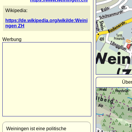
Wikipedia:
https://de.wikipedia.org/wiki/de:Weini
ngen ZH
Werbung
Über
Weiningen ist eine politische