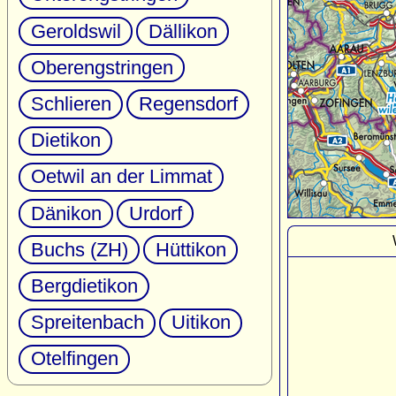
Geroldswil
Dällikon
Oberengstringen
Schlieren
Regensdorf
Dietikon
Oetwil an der Limmat
Dänikon
Urdorf
Buchs (ZH)
Hüttikon
Bergdietikon
Spreitenbach
Uitikon
Otelfingen