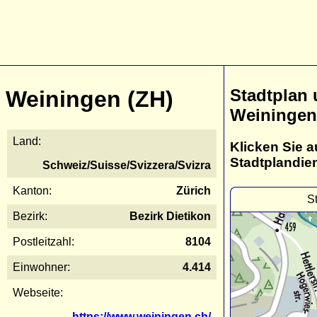
Stadtplan
Weiningen (ZH)
Weiningen
Land:
Klicken Sie a
Stadtplandie
Schweiz/Suisse/Svizzera/Svizra
Kanton:
Zürich
S
Bezirk:
Bezirk Dietikon
Postleitzahl:
8104
Einwohner:
4.414
Webseite:
https://www.weiningen.ch/