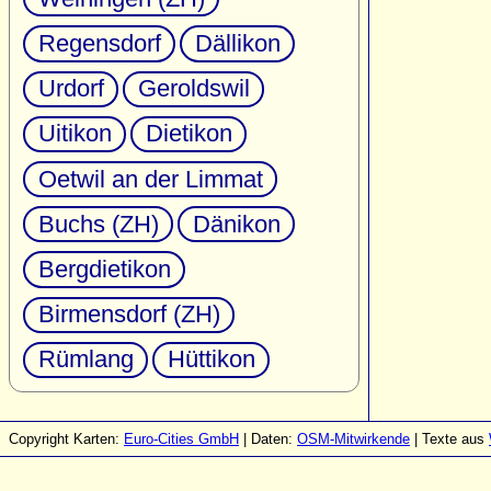
Regensdorf
Dällikon
Urdorf
Geroldswil
Uitikon
Dietikon
Oetwil an der Limmat
Buchs (ZH)
Dänikon
Bergdietikon
Birmensdorf (ZH)
Rümlang
Hüttikon
Copyright Karten:
Euro-Cities GmbH
| Daten:
OSM-Mitwirkende
| Texte aus