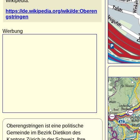
Wikipedia:
https://de.wikipedia.org/wiki/de:Oberen
gstringen
Werbung
Oberengstringen ist eine politische
Gemeinde im Bezirk Dietikon des
Kantons Zürich in der Schweiz. Ihre