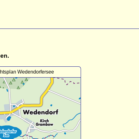
gen.
chtsplan Wedendorfersee