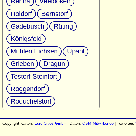
Rehna
Veelböken
Holdorf
Bernstorf
Gadebusch
Rüting
Königsfeld
Mühlen Eichsen
Upahl
Grieben
Dragun
Testorf-Steinfort
Roggendorf
Roduchelstorf
Copyright Karten:
Euro-Cities GmbH
| Daten:
OSM-Mitwirkende
| Texte aus