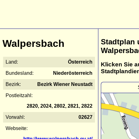
Stadtplan
Walpersbach
Walpersba
Land:
Österreich
Klicken Sie a
Stadtplandie
Bundesland:
Niederösterreich
Bezirk:
Bezirk Wiener Neustadt
Postleitzahl:
2820, 2024, 2802, 2821, 2822
Vorwahl:
02627
Webseite:
http://www.walpersbach.gv.at/