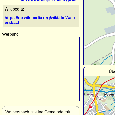
Wikipedia:
https://de.wikipedia.org/wiki/de:Walp
ersbach
Werbung
Übe
Walpersbach ist eine Gemeinde mit