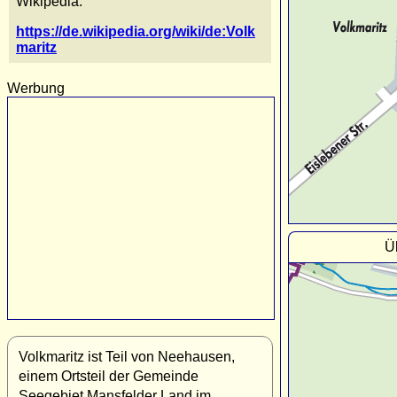
Wikipedia:
https://de.wikipedia.org/wiki/de:Volk
maritz
Werbung
Ü
Volkmaritz ist Teil von Neehausen,
einem Ortsteil der Gemeinde
Seegebiet Mansfelder Land im