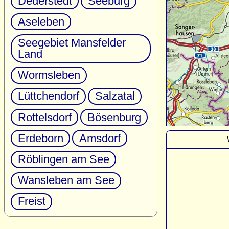
Dederstedt
Seeburg
Aseleben
Seegebiet Mansfelder
Land
Wormsleben
Lüttchendorf
Salzatal
Rottelsdorf
Bösenburg
Erdeborn
Amsdorf
Röblingen am See
Wansleben am See
Freist